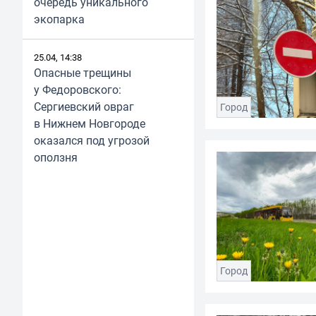
очередь уникального
экопарка
25.04, 14:38
Опасные трещины
у Федоровского:
Сергиевский овраг
Город
в Нижнем Новгороде
оказался под угрозой
оползня
Город