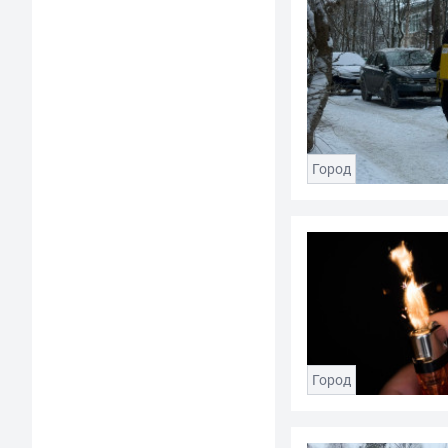
Город
Город