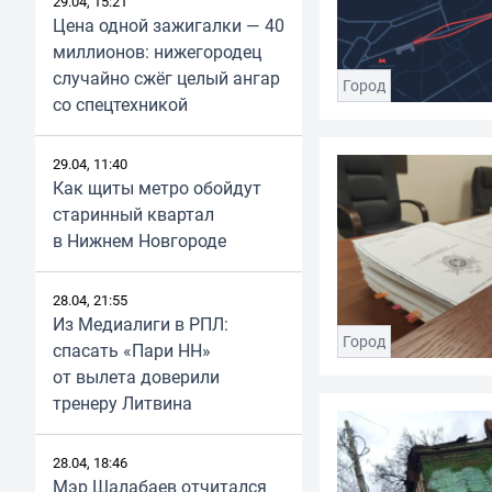
29.04, 15:21
Цена одной зажигалки — 40
миллионов: нижегородец
случайно сжёг целый ангар
Город
со спецтехникой
29.04, 11:40
Как щиты метро обойдут
старинный квартал
в Нижнем Новгороде
28.04, 21:55
Из Медиалиги в РПЛ:
Город
спасать «Пари НН»
от вылета доверили
тренеру Литвина
28.04, 18:46
Мэр Шалабаев отчитался