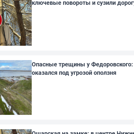
ключевые повороты и сузили дорог
Опасные трещины у Федоровского: 
оказался под угрозой оползня
Ошарская на замке: в центре Нижне